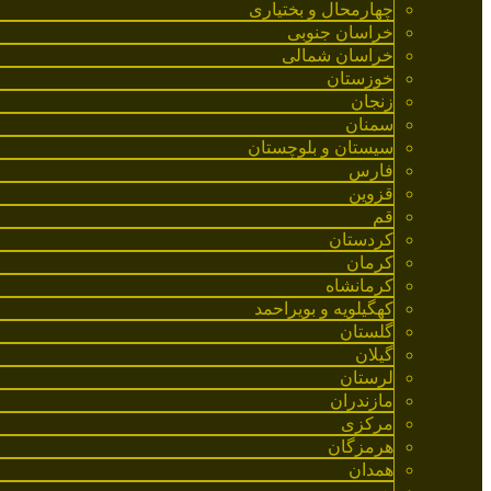
چهارمحال و بختیاری
خراسان جنوبی
خراسان شمالی
خوزستان
زنجان
سمنان
سیستان و بلوچستان
فارس
قزوین
قم
کردستان
کرمان
کرمانشاه
کهگیلویه و بویراحمد
گلستان
گیلان
لرستان
مازندران
مرکزی
هرمزگان
همدان