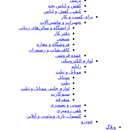
تزیینی
کفش و لباس بچه
کیف ، کفش و لباس
برای کسب و کار
تجهیزات و ماشین‌آلات
آرایشگاه و سالن‌های زیبایی
دفتر کار
صنعتی
فروشگاه و مغازه
کافی‌شاپ و رستوران
عمده فروشی
لوازم الکترونیکی
رایانه
موبایل و تبلت
موبایل
تبلت
لوازم جانبی موبایل و تبلت
سیم‌کارت
متفرقه
صوتی و تصویری
تلفن رومیزی
کنسول، بازی‌ ویدئویی و آنلاین
خودرو
وبلاگ