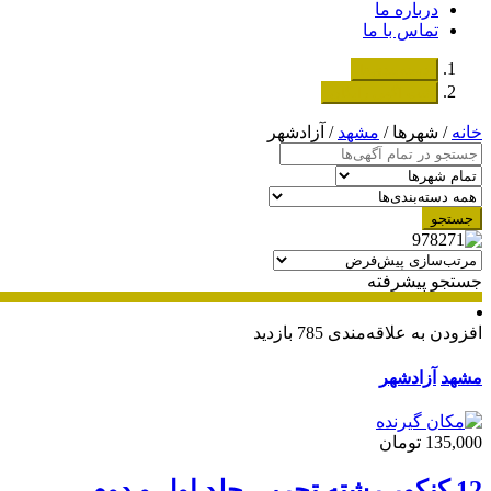
درباره ما
تماس با ما
دسته‌بندی‌ها
ثبت اگهی رایگان
خانه
/ شهرها /
مشهد
/ آزادشهر
جستجو
جستجو پیشرفته
افزودن به علاقه‌مندی
785 بازدید
مشهد
آزادشهر
135,000 تومان
12 کنکور رشته تجربی جلد اول و دوم