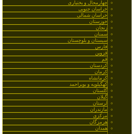
چهارمحال و بختیاری
خراسان جنوبی
خراسان شمالی
خوزستان
زنجان
سمنان
سیستان و بلوچستان
فارس
قزوین
قم
کردستان
کرمان
کرمانشاه
کهگیلویه و بویراحمد
گلستان
گیلان
لرستان
مازندران
مرکزی
هرمزگان
همدان