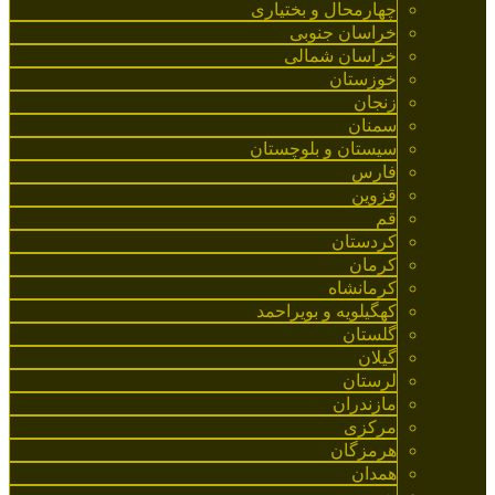
چهارمحال و بختیاری
خراسان جنوبی
خراسان شمالی
خوزستان
زنجان
سمنان
سیستان و بلوچستان
فارس
قزوین
قم
کردستان
کرمان
کرمانشاه
کهگیلویه و بویراحمد
گلستان
گیلان
لرستان
مازندران
مرکزی
هرمزگان
همدان