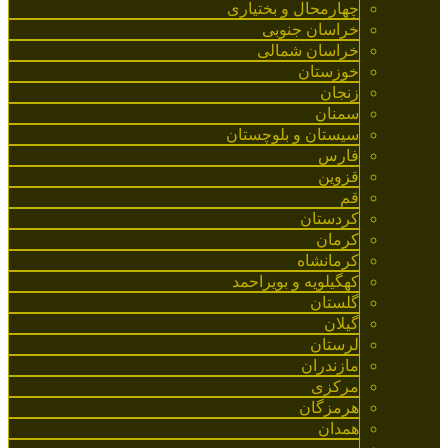
چهارمحال و بختیاری
خراسان جنوبی
خراسان شمالی
خوزستان
زنجان
سمنان
سیستان و بلوچستان
فارس
قزوین
قم
کردستان
کرمان
کرمانشاه
کهگیلویه و بویراحمد
گلستان
گیلان
لرستان
مازندران
مرکزی
هرمزگان
همدان