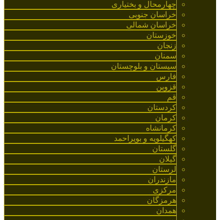
چهارمحال و بختیاری
خراسان جنوبی
خراسان شمالی
خوزستان
زنجان
سمنان
سیستان و بلوچستان
فارس
قزوین
قم
کردستان
کرمان
کرمانشاه
کهگیلویه و بویراحمد
گلستان
گیلان
لرستان
مازندران
مرکزی
هرمزگان
همدان