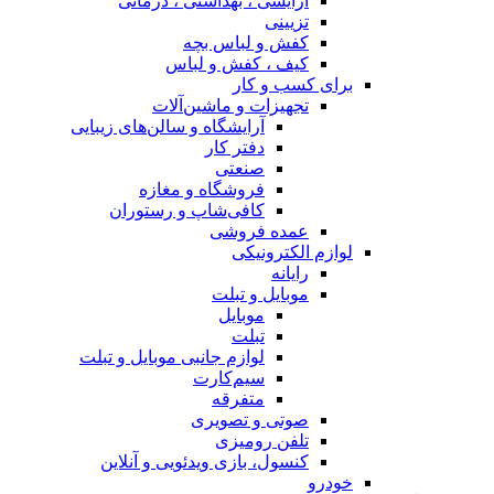
آرایشی ، بهداشتی ، درمانی
تزیینی
کفش و لباس بچه
کیف ، کفش و لباس
برای کسب و کار
تجهیزات و ماشین‌آلات
آرایشگاه و سالن‌های زیبایی
دفتر کار
صنعتی
فروشگاه و مغازه
کافی‌شاپ و رستوران
عمده فروشی
لوازم الکترونیکی
رایانه
موبایل و تبلت
موبایل
تبلت
لوازم جانبی موبایل و تبلت
سیم‌کارت
متفرقه
صوتی و تصویری
تلفن رومیزی
کنسول، بازی‌ ویدئویی و آنلاین
خودرو