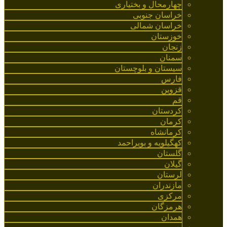
چهارمحال و بختیاری
خراسان جنوبی
خراسان شمالی
خوزستان
زنجان
سمنان
سیستان و بلوچستان
فارس
قزوین
قم
کردستان
کرمان
کرمانشاه
کهگیلویه و بویراحمد
گلستان
گیلان
لرستان
مازندران
مرکزی
هرمزگان
همدان