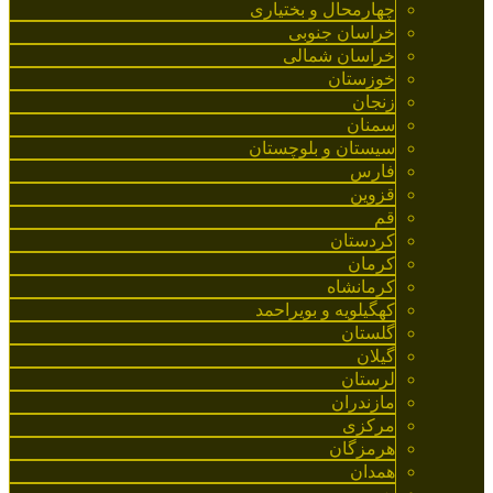
چهارمحال و بختیاری
خراسان جنوبی
خراسان شمالی
خوزستان
زنجان
سمنان
سیستان و بلوچستان
فارس
قزوین
قم
کردستان
کرمان
کرمانشاه
کهگیلویه و بویراحمد
گلستان
گیلان
لرستان
مازندران
مرکزی
هرمزگان
همدان