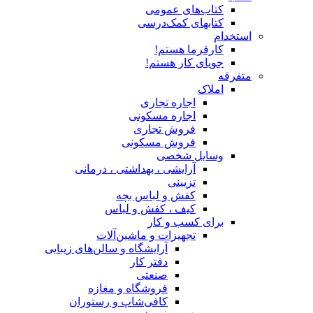
کتاب‌های عمومی
کتابهای کمک‌درسی
استخدام
کارفرما هستم!
جویای کار هستم!
متفرقه
املاک
اجاره تجاری
اجاره مسکونی
فروش تجاری
فروش مسکونی
وسایل شخصی
آرایشی ، بهداشتی ، درمانی
تزیینی
کفش و لباس بچه
کیف ، کفش و لباس
برای کسب و کار
تجهیزات و ماشین‌آلات
آرایشگاه و سالن‌های زیبایی
دفتر کار
صنعتی
فروشگاه و مغازه
کافی‌شاپ و رستوران