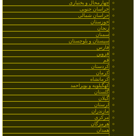
چهارمحال و بختیاری
خراسان جنوبی
خراسان شمالی
خوزستان
زنجان
سمنان
سیستان و بلوچستان
فارس
قزوین
قم
کردستان
کرمان
کرمانشاه
کهگیلویه و بویراحمد
گلستان
گیلان
لرستان
مازندران
مرکزی
هرمزگان
همدان