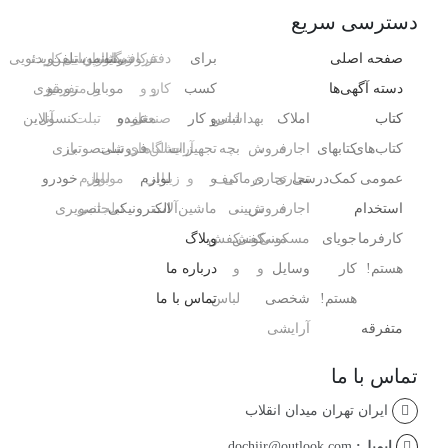
دسترسی سریع
صفحه اصلی
برای
دفتر
فروشگاه
رایانه
کافی‌شاپ
رستوران
موبایل
تلفن
سیم‌کارت
ویدئویی
دسته آگهی‌ها
کسب
کار
و
و
و
موبایل
و
متفرقه
رومیزی
کتاب
املاک
بهداشتی
لباس
و کار
صنعتی
مغازه
عمده
و
تبلت
کنسول،
آنلاین
کتاب‌های
کتابهای
اجاره
،
فروش
بچه
تجهیزات
آرایشگاه
سالن‌های
فروشی
تبلت
صوتی
بازی‌
عمومی
کمک‌درسی
تجاری
تجاری
درمانی
کیف
و
و
زیبایی
لوازم
و
موبایل
لوازم
خودرو
استخدام
اجاره
فروش
،
تزیینی
ماشین‌آلات
الکترونیکی
تبلت
جانبی
تصویری
کارفرما
جویای
مسکونی
مسکونی
کفش
کفش
وبلاگ
هستم!
کار
وسایل
و
و
درباره ما
هستم!
شخصی
لباس
تماس با ما
متفرقه
آرایشی ،
تماس با ما
ایران تهران میدان انقلاب
ایمیل:
dochiir@outlook.com