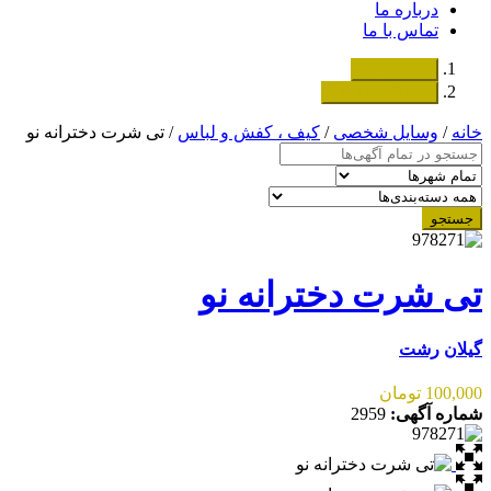
درباره ما
تماس با ما
دسته‌بندی‌ها
ثبت اگهی رایگان
خانه
/
وسایل شخصی
/
کیف ، کفش و لباس
/ تی شرت دخترانه نو
جستجو
تی شرت دخترانه نو
گیلان
رشت
100,000 تومان
شماره آگهی:
2959