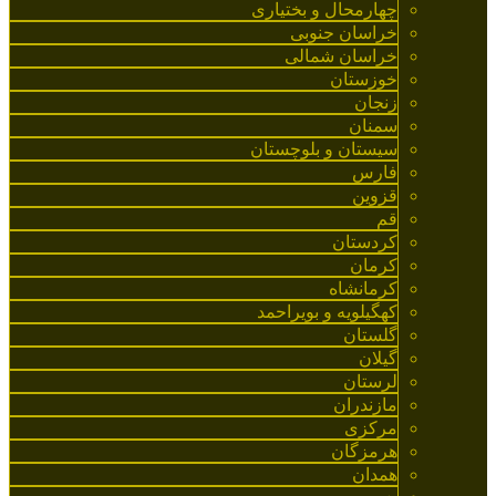
چهارمحال و بختیاری
خراسان جنوبی
خراسان شمالی
خوزستان
زنجان
سمنان
سیستان و بلوچستان
فارس
قزوین
قم
کردستان
کرمان
کرمانشاه
کهگیلویه و بویراحمد
گلستان
گیلان
لرستان
مازندران
مرکزی
هرمزگان
همدان