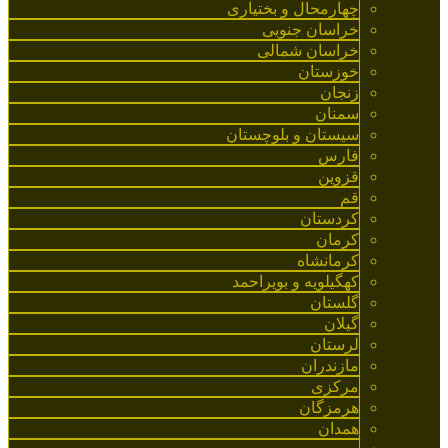
چهارمحال و بختیاری
خراسان جنوبی
خراسان شمالی
خوزستان
زنجان
سمنان
سیستان و بلوچستان
فارس
قزوین
قم
کردستان
کرمان
کرمانشاه
کهگیلویه و بویراحمد
گلستان
گیلان
لرستان
مازندران
مرکزی
هرمزگان
همدان