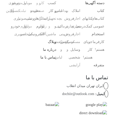
دسته آگهی‌ها
کسب
کار
و
و
و
موبایل
و
متفرقه
رومیزی
کتاب
املاک
بهداشتی
لباس
و کار
صنعتی
مغازه
عمده
و
تبلت
کنسول،
آنلاین
کتاب‌های
کتابهای
اجاره
،
فروش
بچه
تجهیزات
آرایشگاه
سالن‌های
فروشی
تبلت
صوتی
بازی‌
عمومی
کمک‌درسی
تجاری
تجاری
درمانی
کیف
و
و
زیبایی
لوازم
و
موبایل
لوازم
خودرو
استخدام
اجاره
فروش
،
تزیینی
ماشین‌آلات
الکترونیکی
تبلت
جانبی
تصویری
کارفرما
جویای
مسکونی
مسکونی
کفش
کفش
وبلاگ
هستم!
کار
وسایل
و
و
درباره ما
هستم!
شخصی
لباس
تماس با ما
متفرقه
آرایشی ،
تماس با ما
ایران تهران میدان انقلاب
ایمیل:
dochiir@outlook.com