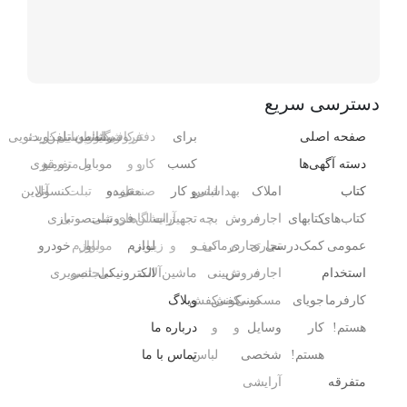
دسترسی سریع
صفحه اصلی
برای
دفتر
فروشگاه
رایانه
کافی‌شاپ
رستوران
موبایل
تلفن
سیم‌کارت
ویدئویی
دسته آگهی‌ها
کسب
کار
و
و
و
موبایل
و
متفرقه
رومیزی
کتاب
املاک
بهداشتی
لباس
و کار
صنعتی
مغازه
عمده
و
تبلت
کنسول،
آنلاین
کتاب‌های
کتابهای
اجاره
،
فروش
بچه
تجهیزات
آرایشگاه
سالن‌های
فروشی
تبلت
صوتی
بازی‌
عمومی
کمک‌درسی
تجاری
تجاری
درمانی
کیف
و
و
زیبایی
لوازم
و
موبایل
لوازم
خودرو
استخدام
اجاره
فروش
،
تزیینی
ماشین‌آلات
الکترونیکی
تبلت
جانبی
تصویری
کارفرما
جویای
مسکونی
مسکونی
کفش
کفش
وبلاگ
هستم!
کار
وسایل
و
و
درباره ما
هستم!
شخصی
لباس
تماس با ما
متفرقه
آرایشی ،