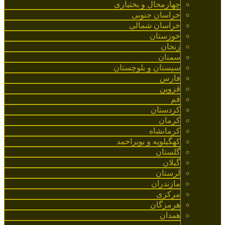
چهارمحال و بختیاری
خراسان جنوبی
خراسان شمالی
خوزستان
زنجان
سمنان
سیستان و بلوچستان
فارس
قزوین
قم
کردستان
کرمان
کرمانشاه
کهگیلویه و بویراحمد
گلستان
گیلان
لرستان
مازندران
مرکزی
هرمزگان
همدان