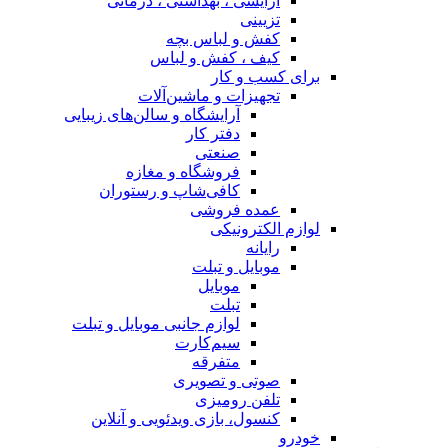
آرایشی ، بهداشتی ، درمانی
تزیینی
کفش و لباس بچه
کیف ، کفش و لباس
برای کسب و کار
تجهیزات و ماشین‌آلات
آرایشگاه و سالن‌های زیبایی
دفتر کار
صنعتی
فروشگاه و مغازه
کافی‌شاپ و رستوران
عمده فروشی
لوازم الکترونیکی
رایانه
موبایل و تبلت
موبایل
تبلت
لوازم جانبی موبایل و تبلت
سیم‌کارت
متفرقه
صوتی و تصویری
تلفن رومیزی
کنسول، بازی‌ ویدئویی و آنلاین
خودرو