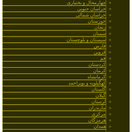
چهارمحال و بختیاری
خراسان جنوبی
خراسان شمالی
خوزستان
زنجان
سمنان
سیستان و بلوچستان
فارس
قزوین
قم
کردستان
کرمان
کرمانشاه
کهگیلویه و بویراحمد
گلستان
گیلان
لرستان
مازندران
مرکزی
هرمزگان
همدان