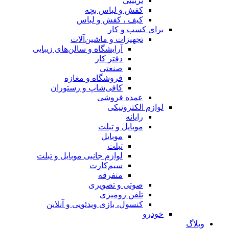
تزیینی
کفش و لباس بچه
کیف ، کفش و لباس
برای کسب و کار
تجهیزات و ماشین‌آلات
آرایشگاه و سالن‌های زیبایی
دفتر کار
صنعتی
فروشگاه و مغازه
کافی‌شاپ و رستوران
عمده فروشی
لوازم الکترونیکی
رایانه
موبایل و تبلت
موبایل
تبلت
لوازم جانبی موبایل و تبلت
سیم‌کارت
متفرقه
صوتی و تصویری
تلفن رومیزی
کنسول، بازی‌ ویدئویی و آنلاین
خودرو
وبلاگ