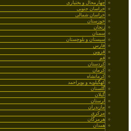
چهارمحال و بختیاری
خراسان جنوبی
خراسان شمالی
خوزستان
زنجان
سمنان
سیستان و بلوچستان
فارس
قزوین
قم
کردستان
کرمان
کرمانشاه
کهگیلویه و بویراحمد
گلستان
گیلان
لرستان
مازندران
مرکزی
هرمزگان
همدان