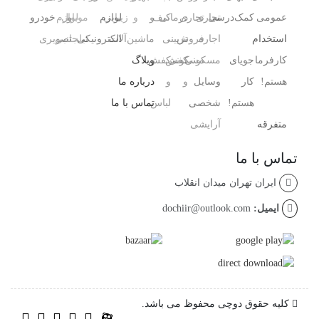
عمومی
کمک‌درسی
تجاری
تجاری
درمانی
کیف
و
و
زیبایی
لوازم
و
موبایل
لوازم
خودرو
استخدام
اجاره
فروش
،
تزیینی
ماشین‌آلات
الکترونیکی
تبلت
جانبی
تصویری
کارفرما
جویای
مسکونی
مسکونی
کفش
کفش
وبلاگ
هستم!
کار
وسایل
و
و
درباره ما
هستم!
شخصی
لباس
تماس با ما
متفرقه
آرایشی ،
تماس با ما
ایران تهران میدان انقلاب
ایمیل:
dochiir@outlook.com
کلیه حقوق دوچی محفوظ می باشد.