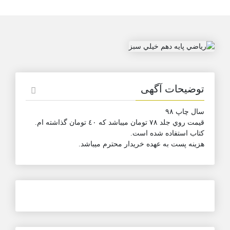
توضیحات آگهی
سال چاپ ٩٨
قيمت روي جلد ٧٨ تومان ميباشد كه ٤٠ تومان گذاشته ام.
كتاب استفاده شده است.
هزينه پست به عهده خريدار محترم ميباشد.