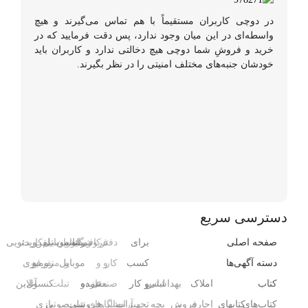
در دوچی کاربران مستقیماً با هم تماس می‌گیرند و هیچ
واسطه‌ای در این میان وجود ندارد، پس دقت فرمایید که در
خرید و فروشِ شما دوچی هیچ دخالتی ندارد و کاربران باید
خودشان جنبه‌های مختلف امنیتی را در نظر بگیرند.
دسترسی سریع
صفحه اصلی
برای
دفتر
فروشگاه
رایانه
کافی‌شاپ
رستوران
موبایل
تلفن
سیم‌کارت
ویدئویی
دسته آگهی‌ها
کسب
کار
و
و
و
موبایل
و
متفرقه
رومیزی
کتاب
املاک
بهداشتی
لباس
و کار
صنعتی
مغازه
عمده
و
تبلت
کنسول،
آنلاین
کتاب‌های
کتابهای
اجاره
،
فروش
بچه
تجهیزات
آرایشگاه
سالن‌های
فروشی
تبلت
صوتی
بازی‌