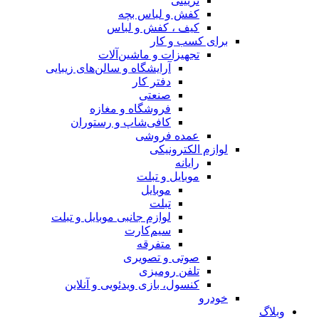
تزیینی
کفش و لباس بچه
کیف ، کفش و لباس
برای کسب و کار
تجهیزات و ماشین‌آلات
آرایشگاه و سالن‌های زیبایی
دفتر کار
صنعتی
فروشگاه و مغازه
کافی‌شاپ و رستوران
عمده فروشی
لوازم الکترونیکی
رایانه
موبایل و تبلت
موبایل
تبلت
لوازم جانبی موبایل و تبلت
سیم‌کارت
متفرقه
صوتی و تصویری
تلفن رومیزی
کنسول، بازی‌ ویدئویی و آنلاین
خودرو
وبلاگ