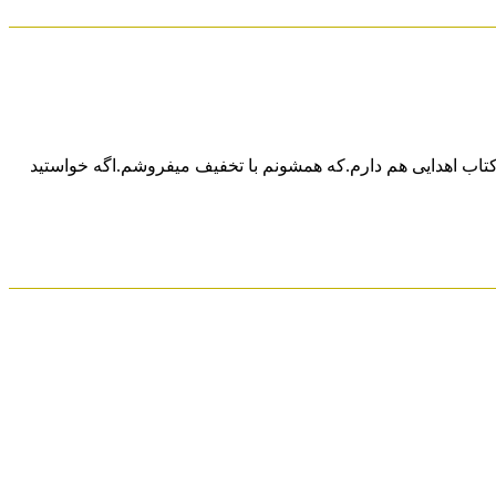
 چندیدن جلد کتاب اهدایی هم دارم.که همشونم با تخفیف میفروشم.اگه خواستید