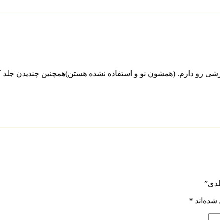
 به همراه دی وی دی های آموزشی رو دارم. (همشون نو و استفاده نشده هستن)همچنین
لدی”
شده‌اند
*