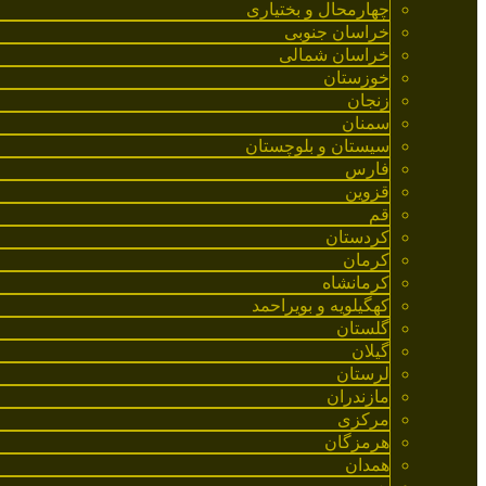
چهارمحال و بختیاری
خراسان جنوبی
خراسان شمالی
خوزستان
زنجان
سمنان
سیستان و بلوچستان
فارس
قزوین
قم
کردستان
کرمان
کرمانشاه
کهگیلویه و بویراحمد
گلستان
گیلان
لرستان
مازندران
مرکزی
هرمزگان
همدان