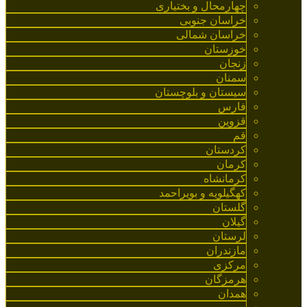
چهارمحال و بختیاری
خراسان جنوبی
خراسان شمالی
خوزستان
زنجان
سمنان
سیستان و بلوچستان
فارس
قزوین
قم
کردستان
کرمان
کرمانشاه
کهگیلویه و بویراحمد
گلستان
گیلان
لرستان
مازندران
مرکزی
هرمزگان
همدان