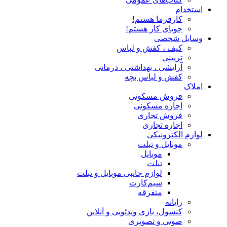
استخدام
کارفرما هستم!
جویای کار هستم!
وسایل شخصی
کیف ، کفش و لباس
تزیینی
آرایشی ، بهداشتی ، درمانی
کفش و لباس بچه
املاک
فروش مسکونی
اجاره مسکونی
فروش تجاری
اجاره تجاری
لوازم الکترونیکی
موبایل و تبلت
موبایل
تبلت
لوازم جانبی موبایل و تبلت
سیم‌کارت
متفرقه
رایانه
کنسول، بازی‌ ویدئویی و آنلاین
صوتی و تصویری