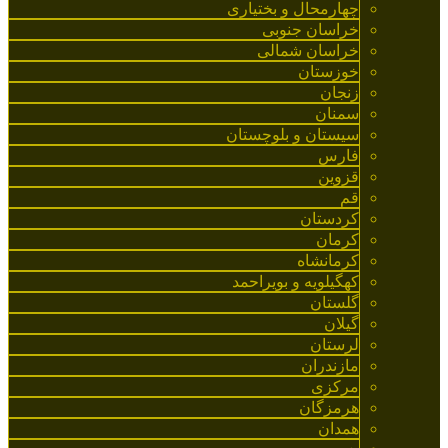
چهارمحال و بختیاری
خراسان جنوبی
خراسان شمالی
خوزستان
زنجان
سمنان
سیستان و بلوچستان
فارس
قزوین
قم
کردستان
کرمان
کرمانشاه
کهگیلویه و بویراحمد
گلستان
گیلان
لرستان
مازندران
مرکزی
هرمزگان
همدان