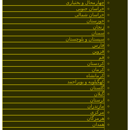
چهارمحال و بختیاری
خراسان جنوبی
خراسان شمالی
خوزستان
زنجان
سمنان
سیستان و بلوچستان
فارس
قزوین
قم
کردستان
کرمان
کرمانشاه
کهگیلویه و بویراحمد
گلستان
گیلان
لرستان
مازندران
مرکزی
هرمزگان
همدان