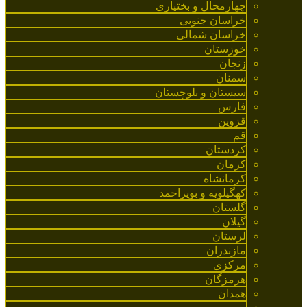
چهارمحال و بختیاری
خراسان جنوبی
خراسان شمالی
خوزستان
زنجان
سمنان
سیستان و بلوچستان
فارس
قزوین
قم
کردستان
کرمان
کرمانشاه
کهگیلویه و بویراحمد
گلستان
گیلان
لرستان
مازندران
مرکزی
هرمزگان
همدان