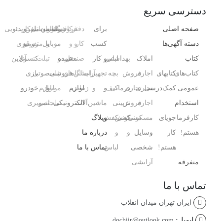
دسترسی سریع
صفحه اصلی
برای
دفتر
فروشگاه
رایانه
کافی‌شاپ
رستوران
موبایل
تلفن
سیم‌کارت
ویدئویی
دسته آگهی‌ها
کسب
کار
و
و
و
موبایل
و
متفرقه
رومیزی
کتاب
املاک
بهداشتی
لباس
و کار
صنعتی
مغازه
عمده
و
تبلت
کنسول،
آنلاین
کتاب‌های
کتابهای
اجاره
،
فروش
بچه
تجهیزات
آرایشگاه
سالن‌های
فروشی
تبلت
صوتی
بازی‌
عمومی
کمک‌درسی
تجاری
تجاری
درمانی
کیف
و
و
زیبایی
لوازم
و
موبایل
لوازم
خودرو
استخدام
اجاره
فروش
،
تزیینی
ماشین‌آلات
الکترونیکی
تبلت
جانبی
تصویری
کارفرما
جویای
مسکونی
مسکونی
کفش
کفش
وبلاگ
هستم!
کار
وسایل
و
و
درباره ما
هستم!
شخصی
لباس
تماس با ما
متفرقه
آرایشی ،
تماس با ما
ایران تهران میدان انقلاب
ایمیل:
dochiir@outlook.com