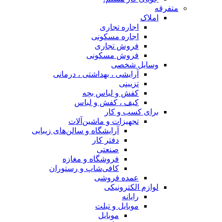
متفرقه
املاک
اجاره تجاری
اجاره مسکونی
فروش تجاری
فروش مسکونی
وسایل شخصی
آرایشی ، بهداشتی ، درمانی
تزیینی
کفش و لباس بچه
کیف ، کفش و لباس
برای کسب و کار
تجهیزات و ماشین‌آلات
آرایشگاه و سالن‌های زیبایی
دفتر کار
صنعتی
فروشگاه و مغازه
کافی‌شاپ و رستوران
عمده فروشی
لوازم الکترونیکی
رایانه
موبایل و تبلت
موبایل