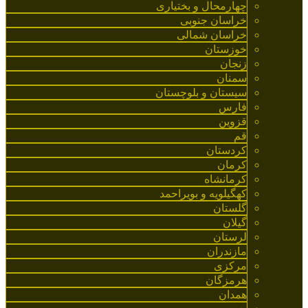
چهارمحال و بختیاری
خراسان جنوبی
خراسان شمالی
خوزستان
زنجان
سمنان
سیستان و بلوچستان
فارس
قزوین
قم
کردستان
کرمان
کرمانشاه
کهگیلویه و بویراحمد
گلستان
گیلان
لرستان
مازندران
مرکزی
هرمزگان
همدان