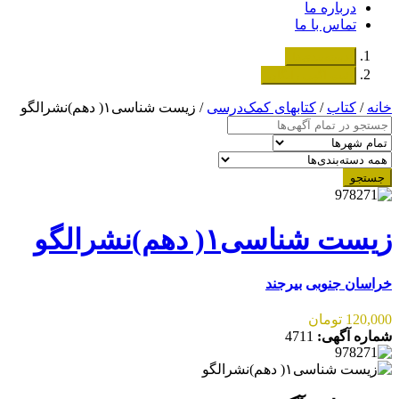
درباره ما
تماس با ما
دسته‌بندی‌ها
ثبت اگهی رایگان
خانه
/
کتاب
/
کتابهای کمک‌درسی
/ زیست شناسی۱( دهم)نشرالگو
جستجو
زیست شناسی۱( دهم)نشرالگو
خراسان جنوبی
بیرجند
120,000 تومان
شماره آگهی:
4711