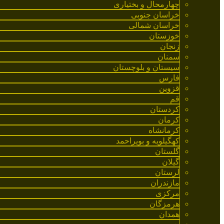
چهارمحال و بختیاری
خراسان جنوبی
خراسان شمالی
خوزستان
زنجان
سمنان
سیستان و بلوچستان
فارس
قزوین
قم
کردستان
کرمان
کرمانشاه
کهگیلویه و بویراحمد
گلستان
گیلان
لرستان
مازندران
مرکزی
هرمزگان
همدان