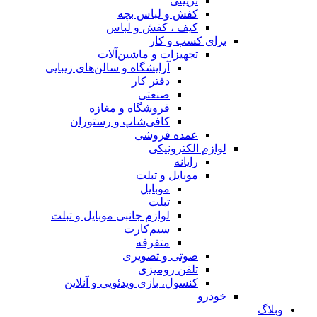
تزیینی
کفش و لباس بچه
کیف ، کفش و لباس
برای کسب و کار
تجهیزات و ماشین‌آلات
آرایشگاه و سالن‌های زیبایی
دفتر کار
صنعتی
فروشگاه و مغازه
کافی‌شاپ و رستوران
عمده فروشی
لوازم الکترونیکی
رایانه
موبایل و تبلت
موبایل
تبلت
لوازم جانبی موبایل و تبلت
سیم‌کارت
متفرقه
صوتی و تصویری
تلفن رومیزی
کنسول، بازی‌ ویدئویی و آنلاین
خودرو
وبلاگ