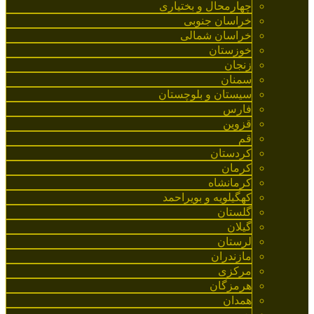
چهارمحال و بختیاری
خراسان جنوبی
خراسان شمالی
خوزستان
زنجان
سمنان
سیستان و بلوچستان
فارس
قزوین
قم
کردستان
کرمان
کرمانشاه
کهگیلویه و بویراحمد
گلستان
گیلان
لرستان
مازندران
مرکزی
هرمزگان
همدان