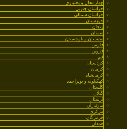
چهارمحال و بختیاری
خراسان جنوبی
خراسان شمالی
خوزستان
زنجان
سمنان
سیستان و بلوچستان
فارس
قزوین
قم
کردستان
کرمان
کرمانشاه
کهگیلویه و بویراحمد
گلستان
گیلان
لرستان
مازندران
مرکزی
هرمزگان
همدان