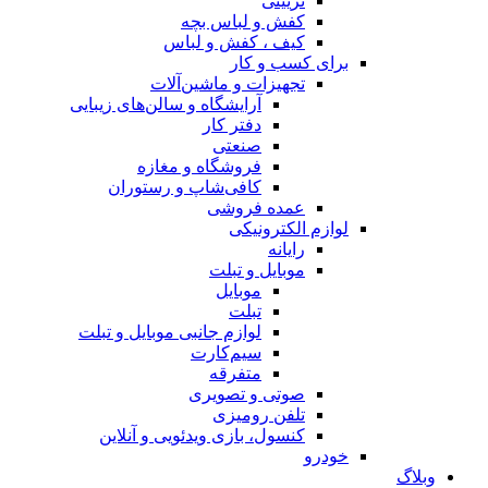
تزیینی
کفش و لباس بچه
کیف ، کفش و لباس
برای کسب و کار
تجهیزات و ماشین‌آلات
آرایشگاه و سالن‌های زیبایی
دفتر کار
صنعتی
فروشگاه و مغازه
کافی‌شاپ و رستوران
عمده فروشی
لوازم الکترونیکی
رایانه
موبایل و تبلت
موبایل
تبلت
لوازم جانبی موبایل و تبلت
سیم‌کارت
متفرقه
صوتی و تصویری
تلفن رومیزی
کنسول، بازی‌ ویدئویی و آنلاین
خودرو
وبلاگ