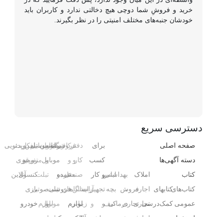
خرید و فروشِ شما دوچی هیچ دخالتی ندارد و کاربران باید
خودشان جنبه‌های مختلف امنیتی را در نظر بگیرند.
دسترسی سریع
صفحه اصلی
برای
دفتر
فروشگاه
رایانه
کافی‌شاپ
رستوران
موبایل
تلفن
سیم‌کارت
ویدئویی
دسته آگهی‌ها
کسب
کار
و
و
و
موبایل
و
متفرقه
رومیزی
کتاب
املاک
بهداشتی
لباس
و کار
صنعتی
مغازه
عمده
و
تبلت
کنسول،
آنلاین
کتاب‌های
کتابهای
اجاره
،
فروش
بچه
تجهیزات
آرایشگاه
سالن‌های
فروشی
تبلت
صوتی
بازی‌
عمومی
کمک‌درسی
تجاری
تجاری
درمانی
کیف
و
و
زیبایی
لوازم
و
موبایل
لوازم
خودرو