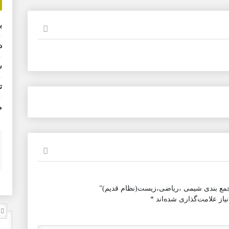
ب
د
ش
ت
م
مع بندی شیمی ،ریاضی،زیست(نظام قدیم)”
از علامت‌گذاری شده‌اند
*
ل