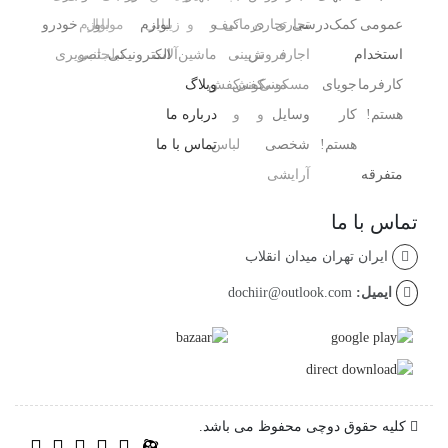
عمومی
کمک‌درسی
تجاری
تجاری
درمانی
کیف
و
و
زیبایی
لوازم
و
موبایل
لوازم
خودرو
استخدام
اجاره
فروش
،
تزیینی
ماشین‌آلات
الکترونیکی
تبلت
جانبی
تصویری
کارفرما
جویای
مسکونی
مسکونی
کفش
کفش
وبلاگ
هستم!
کار
وسایل
و
و
درباره ما
هستم!
شخصی
لباس
تماس با ما
متفرقه
آرایشی ،
تماس با ما
ایران تهران میدان انقلاب
ایمیل:
dochiir@outlook.com
کلیه حقوق دوچی محفوظ می باشد.