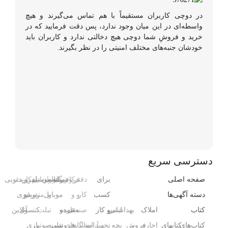
در دوچی کاربران مستقیماً با هم تماس می‌گیرند و هیچ
واسطه‌ای در این میان وجود ندارد، پس دقت فرمایید که در
خرید و فروشِ شما دوچی هیچ دخالتی ندارد و کاربران باید
خودشان جنبه‌های مختلف امنیتی را در نظر بگیرند.
دسترسی سریع
صفحه اصلی
برای
دفتر
فروشگاه
رایانه
کافی‌شاپ
رستوران
موبایل
تلفن
سیم‌کارت
ویدئویی
دسته آگهی‌ها
کسب
کار
و
و
و
موبایل
و
متفرقه
رومیزی
کتاب
املاک
بهداشتی
لباس
و کار
صنعتی
مغازه
عمده
و
تبلت
کنسول،
آنلاین
کتاب‌های
کتابهای
اجاره
،
فروش
بچه
تجهیزات
آرایشگاه
سالن‌های
فروشی
تبلت
صوتی
بازی‌