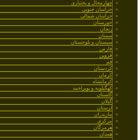
چهارمحال و بختیاری
خراسان جنوبی
خراسان شمالی
خوزستان
زنجان
سمنان
سیستان و بلوچستان
فارس
قزوین
قم
کردستان
کرمان
کرمانشاه
کهگیلویه و بویراحمد
گلستان
گیلان
لرستان
مازندران
مرکزی
هرمزگان
همدان