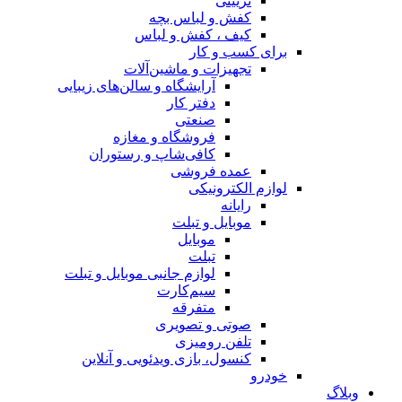
تزیینی
کفش و لباس بچه
کیف ، کفش و لباس
برای کسب و کار
تجهیزات و ماشین‌آلات
آرایشگاه و سالن‌های زیبایی
دفتر کار
صنعتی
فروشگاه و مغازه
کافی‌شاپ و رستوران
عمده فروشی
لوازم الکترونیکی
رایانه
موبایل و تبلت
موبایل
تبلت
لوازم جانبی موبایل و تبلت
سیم‌کارت
متفرقه
صوتی و تصویری
تلفن رومیزی
کنسول، بازی‌ ویدئویی و آنلاین
خودرو
وبلاگ