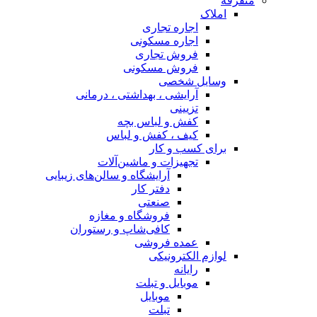
متفرقه
املاک
اجاره تجاری
اجاره مسکونی
فروش تجاری
فروش مسکونی
وسایل شخصی
آرایشی ، بهداشتی ، درمانی
تزیینی
کفش و لباس بچه
کیف ، کفش و لباس
برای کسب و کار
تجهیزات و ماشین‌آلات
آرایشگاه و سالن‌های زیبایی
دفتر کار
صنعتی
فروشگاه و مغازه
کافی‌شاپ و رستوران
عمده فروشی
لوازم الکترونیکی
رایانه
موبایل و تبلت
موبایل
تبلت