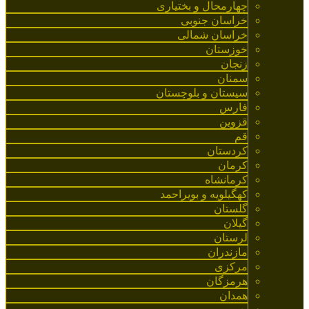
چهارمحال و بختیاری
خراسان جنوبی
خراسان شمالی
خوزستان
زنجان
سمنان
سیستان و بلوچستان
فارس
قزوین
قم
کردستان
کرمان
کرمانشاه
کهگیلویه و بویراحمد
گلستان
گیلان
لرستان
مازندران
مرکزی
هرمزگان
همدان