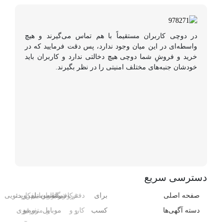
در دوچی کاربران مستقیماً با هم تماس می‌گیرند و هیچ
واسطه‌ای در این میان وجود ندارد، پس دقت فرمایید که در
خرید و فروشِ شما دوچی هیچ دخالتی ندارد و کاربران باید
خودشان جنبه‌های مختلف امنیتی را در نظر بگیرند.
دسترسی سریع
صفحه اصلی
برای
دفتر
فروشگاه
رایانه
کافی‌شاپ
رستوران
موبایل
تلفن
سیم‌کارت
ویدئویی
دسته آگهی‌ها
کسب
کار
و
و
و
موبایل
و
متفرقه
رومیزی