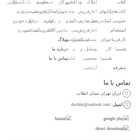
کتاب
املاک
بهداشتی
لباس
و کار
صنعتی
مغازه
عمده
و
تبلت
کنسول،
آنلاین
کتاب‌های
کتابهای
اجاره
،
فروش
بچه
تجهیزات
آرایشگاه
سالن‌های
فروشی
تبلت
صوتی
بازی‌
عمومی
کمک‌درسی
تجاری
تجاری
درمانی
کیف
و
و
زیبایی
لوازم
و
موبایل
لوازم
خودرو
استخدام
اجاره
فروش
،
تزیینی
ماشین‌آلات
الکترونیکی
تبلت
جانبی
تصویری
کارفرما
جویای
مسکونی
مسکونی
کفش
کفش
وبلاگ
هستم!
کار
وسایل
و
و
درباره ما
هستم!
شخصی
لباس
تماس با ما
متفرقه
آرایشی ،
تماس با ما
ایران تهران میدان انقلاب
ایمیل:
dochiir@outlook.com