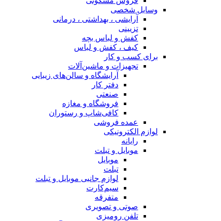
فروش مسکونی
وسایل شخصی
آرایشی ، بهداشتی ، درمانی
تزیینی
کفش و لباس بچه
کیف ، کفش و لباس
برای کسب و کار
تجهیزات و ماشین‌آلات
آرایشگاه و سالن‌های زیبایی
دفتر کار
صنعتی
فروشگاه و مغازه
کافی‌شاپ و رستوران
عمده فروشی
لوازم الکترونیکی
رایانه
موبایل و تبلت
موبایل
تبلت
لوازم جانبی موبایل و تبلت
سیم‌کارت
متفرقه
صوتی و تصویری
تلفن رومیزی