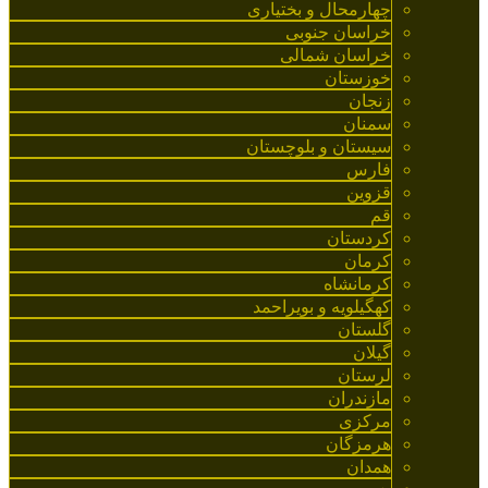
چهارمحال و بختیاری
خراسان جنوبی
خراسان شمالی
خوزستان
زنجان
سمنان
سیستان و بلوچستان
فارس
قزوین
قم
کردستان
کرمان
کرمانشاه
کهگیلویه و بویراحمد
گلستان
گیلان
لرستان
مازندران
مرکزی
هرمزگان
همدان