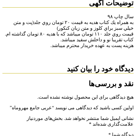
توضیحات آگهی
سال چاپ ٩٨
به همراه يك كتاب هديه به قيمت ٢٠ تومان روي جلد(پت و متن
خيلي سبز براي كلوز و متن زبان كنكور)
قيمت روي جلد ١١٠ تومان ميباشد كه با هديه ٨٠ تومان گذاشته ام.
كتاب تقريبا نو و داخلش سفيد ميباشد.
هزينه پست به عهده خريدار محترم ميباشد.
دیدگاه خود را بیان کنید
نقد و بررسی‌ها
هیچ دیدگاهی برای این محصول نوشته نشده است.
اولین کسی باشید که دیدگاهی می نویسد “عربی جامع مهروماه”
نشانی ایمیل شما منتشر نخواهد شد.
بخش‌های موردنیاز
علامت‌گذاری شده‌اند
*
دیدگاه شما
*