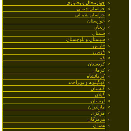
چهارمحال و بختیاری
خراسان جنوبی
خراسان شمالی
خوزستان
زنجان
سمنان
سیستان و بلوچستان
فارس
قزوین
قم
کردستان
کرمان
کرمانشاه
کهگیلویه و بویراحمد
گلستان
گیلان
لرستان
مازندران
مرکزی
هرمزگان
همدان