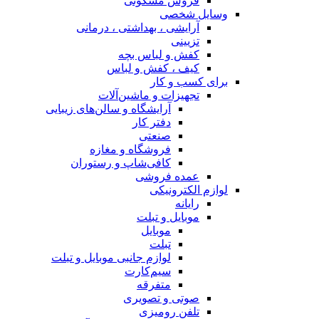
فروش مسکونی
وسایل شخصی
آرایشی ، بهداشتی ، درمانی
تزیینی
کفش و لباس بچه
کیف ، کفش و لباس
برای کسب و کار
تجهیزات و ماشین‌آلات
آرایشگاه و سالن‌های زیبایی
دفتر کار
صنعتی
فروشگاه و مغازه
کافی‌شاپ و رستوران
عمده فروشی
لوازم الکترونیکی
رایانه
موبایل و تبلت
موبایل
تبلت
لوازم جانبی موبایل و تبلت
سیم‌کارت
متفرقه
صوتی و تصویری
تلفن رومیزی