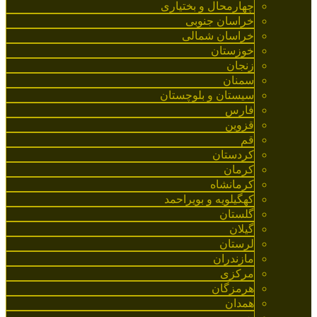
چهارمحال و بختیاری
خراسان جنوبی
خراسان شمالی
خوزستان
زنجان
سمنان
سیستان و بلوچستان
فارس
قزوین
قم
کردستان
کرمان
کرمانشاه
کهگیلویه و بویراحمد
گلستان
گیلان
لرستان
مازندران
مرکزی
هرمزگان
همدان