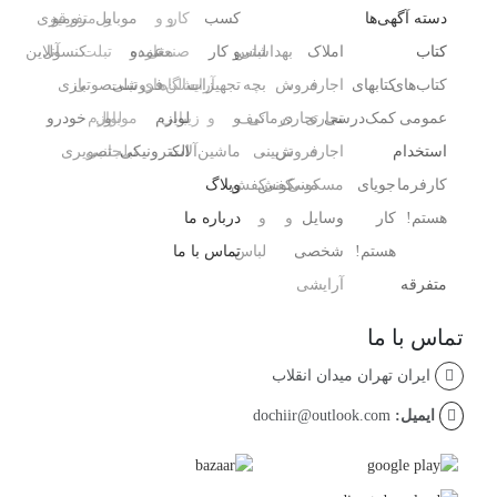
دسته آگهی‌ها
کسب
کار
و
و
و
موبایل
و
متفرقه
رومیزی
کتاب
املاک
بهداشتی
لباس
و کار
صنعتی
مغازه
عمده
و
تبلت
کنسول،
آنلاین
کتاب‌های
کتابهای
اجاره
،
فروش
بچه
تجهیزات
آرایشگاه
سالن‌های
فروشی
تبلت
صوتی
بازی‌
عمومی
کمک‌درسی
تجاری
تجاری
درمانی
کیف
و
و
زیبایی
لوازم
و
موبایل
لوازم
خودرو
استخدام
اجاره
فروش
،
تزیینی
ماشین‌آلات
الکترونیکی
تبلت
جانبی
تصویری
کارفرما
جویای
مسکونی
مسکونی
کفش
کفش
وبلاگ
هستم!
کار
وسایل
و
و
درباره ما
هستم!
شخصی
لباس
تماس با ما
متفرقه
آرایشی ،
تماس با ما
ایران تهران میدان انقلاب
ایمیل:
dochiir@outlook.com