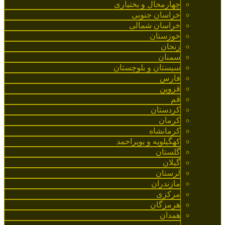
چهارمحال و بختیاری
خراسان جنوبی
خراسان شمالی
خوزستان
زنجان
سمنان
سیستان و بلوچستان
فارس
قزوین
قم
کردستان
کرمان
کرمانشاه
کهگیلویه و بویراحمد
گلستان
گیلان
لرستان
مازندران
مرکزی
هرمزگان
همدان