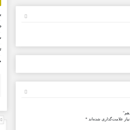
ب
د
ش
ت
م
هم”
از علامت‌گذاری شده‌اند
*
ل