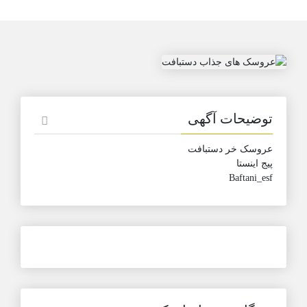
توضیحات آگهی
عروسک خر دستبافت
پیج اینستا
Baftani_esf