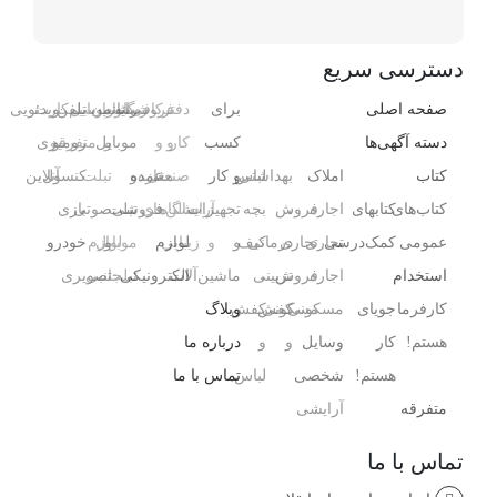
دسترسی سریع
صفحه اصلی
برای
دفتر
فروشگاه
رایانه
کافی‌شاپ
رستوران
موبایل
تلفن
سیم‌کارت
ویدئویی
دسته آگهی‌ها
کسب
کار
و
و
و
موبایل
و
متفرقه
رومیزی
کتاب
املاک
بهداشتی
لباس
و کار
صنعتی
مغازه
عمده
و
تبلت
کنسول،
آنلاین
کتاب‌های
کتابهای
اجاره
،
فروش
بچه
تجهیزات
آرایشگاه
سالن‌های
فروشی
تبلت
صوتی
بازی‌
عمومی
کمک‌درسی
تجاری
تجاری
درمانی
کیف
و
و
زیبایی
لوازم
و
موبایل
لوازم
خودرو
استخدام
اجاره
فروش
،
تزیینی
ماشین‌آلات
الکترونیکی
تبلت
جانبی
تصویری
کارفرما
جویای
مسکونی
مسکونی
کفش
کفش
وبلاگ
هستم!
کار
وسایل
و
و
درباره ما
هستم!
شخصی
لباس
تماس با ما
متفرقه
آرایشی ،
تماس با ما