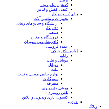
تزیینی
کفش و لباس بچه
کیف ، کفش و لباس
برای کسب و کار
تجهیزات و ماشین‌آلات
آرایشگاه و سالن‌های زیبایی
دفتر کار
صنعتی
فروشگاه و مغازه
کافی‌شاپ و رستوران
عمده فروشی
لوازم الکترونیکی
رایانه
موبایل و تبلت
موبایل
تبلت
لوازم جانبی موبایل و تبلت
سیم‌کارت
متفرقه
صوتی و تصویری
تلفن رومیزی
کنسول، بازی‌ ویدئویی و آنلاین
خودرو
وبلاگ