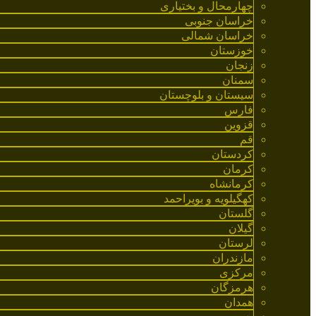
چهارمحال و بختیاری
خراسان جنوبی
خراسان شمالی
خوزستان
زنجان
سمنان
سیستان و بلوچستان
فارس
قزوین
قم
کردستان
کرمان
کرمانشاه
کهگیلویه و بویراحمد
گلستان
گیلان
لرستان
مازندران
مرکزی
هرمزگان
همدان