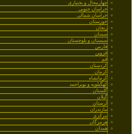
چهارمحال و بختیاری
خراسان جنوبی
خراسان شمالی
خوزستان
زنجان
سمنان
سیستان و بلوچستان
فارس
قزوین
قم
کردستان
کرمان
کرمانشاه
کهگیلویه و بویراحمد
گلستان
گیلان
لرستان
مازندران
مرکزی
هرمزگان
همدان