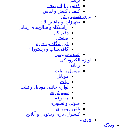
تزیینی
کفش و لباس بچه
کیف ، کفش و لباس
برای کسب و کار
تجهیزات و ماشین‌آلات
آرایشگاه و سالن‌های زیبایی
دفتر کار
صنعتی
فروشگاه و مغازه
کافی‌شاپ و رستوران
عمده فروشی
لوازم الکترونیکی
رایانه
موبایل و تبلت
موبایل
تبلت
لوازم جانبی موبایل و تبلت
سیم‌کارت
متفرقه
صوتی و تصویری
تلفن رومیزی
کنسول، بازی‌ ویدئویی و آنلاین
خودرو
وبلاگ