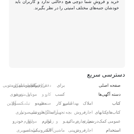
خرید و فروشِ شما دوچی هیچ دخالتی ندارد و کاربران باید
خودشان جنبه‌های مختلف امنیتی را در نظر بگیرند.
دسترسی سریع
صفحه اصلی
برای
دفتر
فروشگاه
رایانه
کافی‌شاپ
رستوران
موبایل
تلفن
سیم‌کارت
ویدئویی
دسته آگهی‌ها
کسب
کار
و
و
و
موبایل
و
متفرقه
رومیزی
کتاب
املاک
بهداشتی
لباس
و کار
صنعتی
مغازه
عمده
و
تبلت
کنسول،
آنلاین
کتاب‌های
کتابهای
اجاره
،
فروش
بچه
تجهیزات
آرایشگاه
سالن‌های
فروشی
تبلت
صوتی
بازی‌
عمومی
کمک‌درسی
تجاری
تجاری
درمانی
کیف
و
و
زیبایی
لوازم
و
موبایل
لوازم
خودرو
استخدام
اجاره
فروش
،
تزیینی
ماشین‌آلات
الکترونیکی
تبلت
جانبی
تصویری