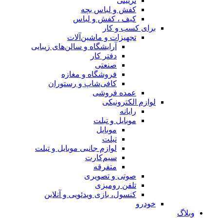
تزیینی
کفش و لباس بچه
کیف ، کفش و لباس
برای کسب و کار
تجهیزات و ماشین‌آلات
آرایشگاه و سالن‌های زیبایی
دفتر کار
صنعتی
فروشگاه و مغازه
کافی‌شاپ و رستوران
عمده فروشی
لوازم الکترونیکی
رایانه
موبایل و تبلت
موبایل
تبلت
لوازم جانبی موبایل و تبلت
سیم‌کارت
متفرقه
صوتی و تصویری
تلفن رومیزی
کنسول، بازی‌ ویدئویی و آنلاین
خودرو
وبلاگ