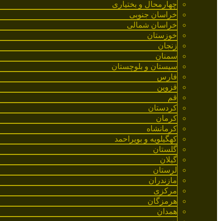
چهارمحال و بختیاری
خراسان جنوبی
خراسان شمالی
خوزستان
زنجان
سمنان
سیستان و بلوچستان
فارس
قزوین
قم
کردستان
کرمان
کرمانشاه
کهگیلویه و بویراحمد
گلستان
گیلان
لرستان
مازندران
مرکزی
هرمزگان
همدان