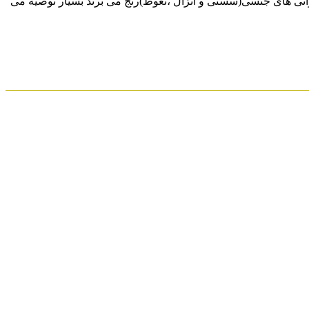
انی های جنسی(سستی و انزال ،‌نعوظ)رنج می برند بسیار توصیه می