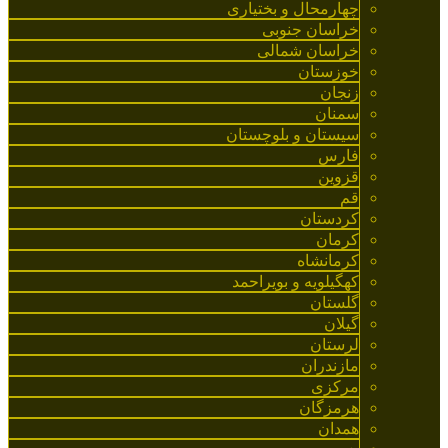
چهارمحال و بختیاری
خراسان جنوبی
خراسان شمالی
خوزستان
زنجان
سمنان
سیستان و بلوچستان
فارس
قزوین
قم
کردستان
کرمان
کرمانشاه
کهگیلویه و بویراحمد
گلستان
گیلان
لرستان
مازندران
مرکزی
هرمزگان
همدان