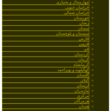
چهارمحال و بختیاری
خراسان جنوبی
خراسان شمالی
خوزستان
زنجان
سمنان
سیستان و بلوچستان
فارس
قزوین
قم
کردستان
کرمان
کرمانشاه
کهگیلویه و بویراحمد
گلستان
گیلان
لرستان
مازندران
مرکزی
هرمزگان
همدان