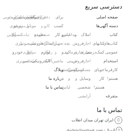
دسترسی سریع
صفحه اصلی
برای
دفتر
فروشگاه
رایانه
کافی‌شاپ
رستوران
موبایل
تلفن
سیم‌کارت
ویدئویی
دسته آگهی‌ها
کسب
کار
و
و
و
موبایل
و
متفرقه
رومیزی
کتاب
املاک
بهداشتی
لباس
و کار
صنعتی
مغازه
عمده
و
تبلت
کنسول،
آنلاین
کتاب‌های
کتابهای
اجاره
،
فروش
بچه
تجهیزات
آرایشگاه
سالن‌های
فروشی
تبلت
صوتی
بازی‌
عمومی
کمک‌درسی
تجاری
تجاری
درمانی
کیف
و
و
زیبایی
لوازم
و
موبایل
لوازم
خودرو
استخدام
اجاره
فروش
،
تزیینی
ماشین‌آلات
الکترونیکی
تبلت
جانبی
تصویری
کارفرما
جویای
مسکونی
مسکونی
کفش
کفش
وبلاگ
هستم!
کار
وسایل
و
و
درباره ما
هستم!
شخصی
لباس
تماس با ما
متفرقه
آرایشی ،
تماس با ما
ایران تهران میدان انقلاب
ایمیل:
dochiir@outlook.com