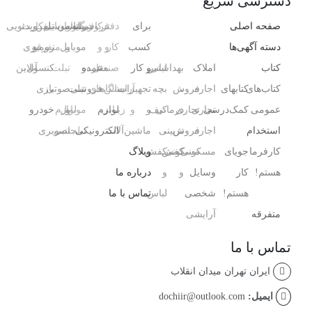
دسترسی سریع
صفحه اصلی
برای
دفتر
فروشگاه
رایانه
کافی‌شاپ
رستوران
موبایل
تلفن
سیم‌کارت
ویدئویی
دسته آگهی‌ها
کسب
کار
و
و
و
موبایل
و
متفرقه
رومیزی
کتاب
املاک
بهداشتی
لباس
و کار
صنعتی
مغازه
عمده
و
تبلت
کنسول،
آنلاین
کتاب‌های
کتابهای
اجاره
،
فروش
بچه
تجهیزات
آرایشگاه
سالن‌های
فروشی
تبلت
صوتی
بازی‌
عمومی
کمک‌درسی
تجاری
تجاری
درمانی
کیف
و
و
زیبایی
لوازم
و
موبایل
لوازم
خودرو
استخدام
اجاره
فروش
،
تزیینی
ماشین‌آلات
الکترونیکی
تبلت
جانبی
تصویری
کارفرما
جویای
مسکونی
مسکونی
کفش
کفش
وبلاگ
هستم!
کار
وسایل
و
و
درباره ما
هستم!
شخصی
لباس
تماس با ما
متفرقه
آرایشی ،
تماس با ما
ایران تهران میدان انقلاب
ایمیل:
dochiir@outlook.com