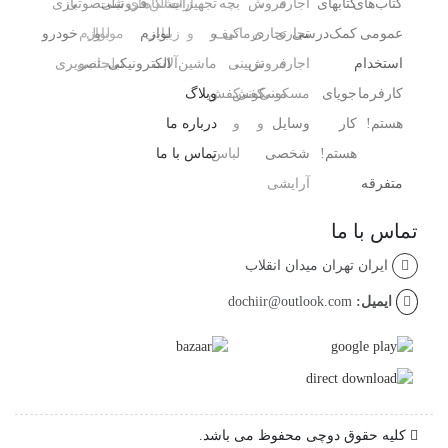
کتاب‌های
کتابهای
اجاره
،
فروش
بچه
تجهیزات
آرایشگاه
سالن‌های
فروشی
تبلت
صوتی
بازی‌
عمومی
کمک‌درسی
تجاری
تجاری
درمانی
کیف
و
و
زیبایی
لوازم
و
موبایل
لوازم
خودرو
استخدام
اجاره
فروش
،
تزیینی
ماشین‌آلات
الکترونیکی
تبلت
جانبی
تصویری
کارفرما
جویای
مسکونی
مسکونی
کفش
کفش
وبلاگ
هستم!
کار
وسایل
و
و
درباره ما
هستم!
شخصی
لباس
تماس با ما
متفرقه
آرایشی ،
تماس با ما
ایران تهران میدان انقلاب
ایمیل:
dochiir@outlook.com
کلیه حقوق دوچی محفوظ می باشد.