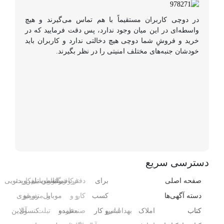
در دوچی کاربران مستقیماً با هم تماس می‌گیرند و هیچ
واسطه‌ای در این میان وجود ندارد، پس دقت فرمایید که در
خرید و فروشِ شما دوچی هیچ دخالتی ندارد و کاربران باید
خودشان جنبه‌های مختلف امنیتی را در نظر بگیرند.
دسترسی سریع
صفحه اصلی
برای
دفتر
فروشگاه
رایانه
کافی‌شاپ
رستوران
موبایل
تلفن
سیم‌کارت
ویدئویی
دسته آگهی‌ها
کسب
کار
و
و
و
موبایل
و
متفرقه
رومیزی
کتاب
املاک
بهداشتی
لباس
و کار
صنعتی
مغازه
عمده
و
تبلت
کنسول،
آنلاین