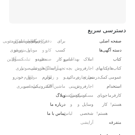
دسترسی سریع
صفحه اصلی
برای
دفتر
فروشگاه
رایانه
کافی‌شاپ
رستوران
موبایل
تلفن
سیم‌کارت
ویدئویی
دسته آگهی‌ها
کسب
کار
و
و
و
موبایل
و
متفرقه
رومیزی
کتاب
املاک
بهداشتی
لباس
و کار
صنعتی
مغازه
عمده
و
تبلت
کنسول،
آنلاین
کتاب‌های
کتابهای
اجاره
،
فروش
بچه
تجهیزات
آرایشگاه
سالن‌های
فروشی
تبلت
صوتی
بازی‌
عمومی
کمک‌درسی
تجاری
تجاری
درمانی
کیف
و
و
زیبایی
لوازم
و
موبایل
لوازم
خودرو
استخدام
اجاره
فروش
،
تزیینی
ماشین‌آلات
الکترونیکی
تبلت
جانبی
تصویری
کارفرما
جویای
مسکونی
مسکونی
کفش
کفش
وبلاگ
هستم!
کار
وسایل
و
و
درباره ما
هستم!
شخصی
لباس
تماس با ما
متفرقه
آرایشی ،